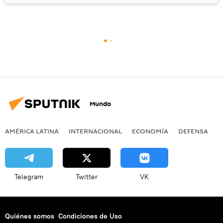
Mundo
AMÉRICA LATINA
INTERNACIONAL
ECONOMÍA
DEFENSA
M
Telegram
Twitter
VK
Quiénes somos
Condiciones de Uso