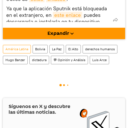
Ya que la aplicación Sputnik está bloqueada
en el extranjero, en
este enlace
puedes
descargarla e instalarla en tu dispositivo
móvil (¡solo para Android!).
Expandir
También tenemos una cuenta
en la red 
social rusa VK
.
América Latina
Bolivia
La Paz
El Alto
derechos humanos
Hugo Banzer
dictadura
💬 Opinión y Análisis
Luis Arce
Síguenos en
X
y descubre
las últimas noticias.