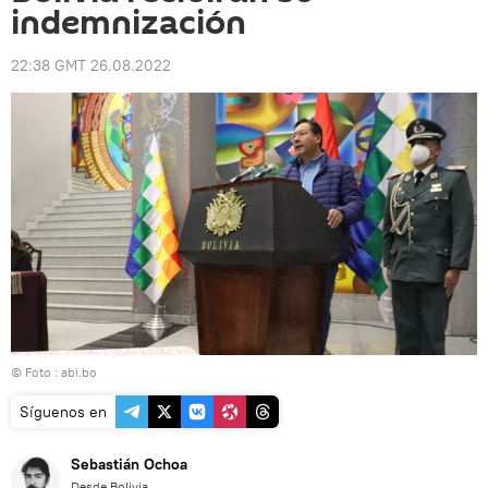
indemnización
22:38 GMT 26.08.2022
© Foto : abi.bo
Síguenos en
Sebastián Ochoa
Desde Bolivia