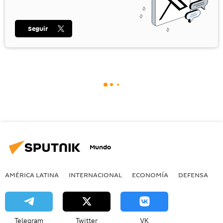
Seguir
Mundo
AMÉRICA LATINA
INTERNACIONAL
ECONOMÍA
DEFENSA
M
Telegram
Twitter
VK