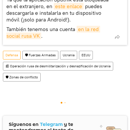
en el extranjero, en
este enlace
puedes
descargarla e instalarla en tu dispositivo
móvil (¡solo para Android!).
También tenemos una cuenta
en la red 
social rusa VK
.
Defensa
🛡️ Fuerzas Armadas
Ucrania
EEUU
📰 Operación rusa de desmilitarización y desnazificación de Ucrania
🛡️ Zonas de conflicto
Síguenos en
Telegram
y te