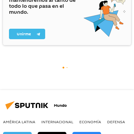
mantendremos al tanto de
todo lo que pasa en el
mundo.
Unirme
Mundo
AMÉRICA LATINA
INTERNACIONAL
ECONOMÍA
DEFENSA
M