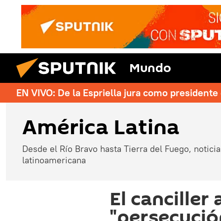
Mundo
EN VIVO: De la Espriella jura como president
América Latina
Desde el Río Bravo hasta Tierra del Fuego, noticias
latinoamericana
El canciller
"persecución