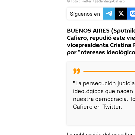
© Foto :
Twitter / @SantiagoCafiero
Síguenos en
BUENOS AIRES (Sputnik) 
Cafiero, repudió este vie
vicepresidenta Cristina
por "ntereses ideológico
"
La persecución judicia
ideológicos que nacen 
nuestra democracia. To
Cafiero en Twitter.
La publicación del cancille