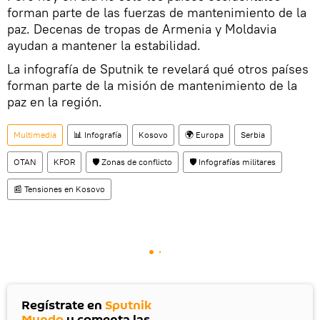
forman parte de las fuerzas de mantenimiento de la
paz. Decenas de tropas de Armenia y Moldavia
ayudan a mantener la estabilidad.
La infografía de Sputnik te revelará qué otros países
forman parte de la misión de mantenimiento de la
paz en la región.
Multimedia
📊 Infografía
Kosovo
🌍 Europa
Serbia
OTAN
KFOR
🛡️ Zonas de conflicto
🛡️ Infografías militares
📰 Tensiones en Kosovo
Regístrate en
Sputnik
Mundo
y comenta las