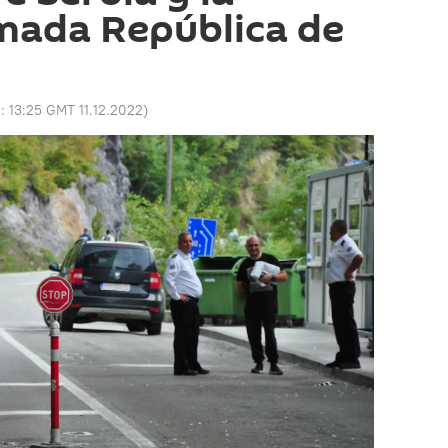
mada República de
o:
13:25 GMT 11.12.2022
)