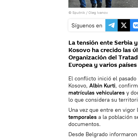
© Sputnik / Oleg Ivanov
Síguenos en
La tensión ente Serbia 
Kosovo ha crecido las úl
Organización del Tratad
Europea y varios países 
El conflicto inició el pasad
Kosovo,
Albin Kurti
, confir
matrículas vehiculares
y doc
lo que considera su territori
Una vez que entre en vigor
temporales
a la población s
documentos.
Desde Belgrado informaron 