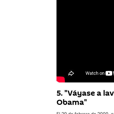
5. "Váyase a la
Obama"
El 29 de febrero de 2009, e