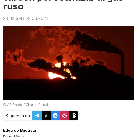
ruso
20:32 GMT 28.06.2022
© AP Photo / Charlie Riedel
Síguenos en
Eduardo Bautista
Desde México