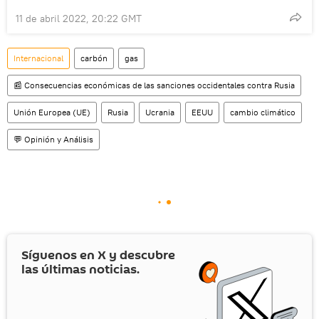
11 de abril 2022, 20:22 GMT
Internacional
carbón
gas
📰 Consecuencias económicas de las sanciones occidentales contra Rusia
Unión Europea (UE)
Rusia
Ucrania
EEUU
cambio climático
💬 Opinión y Análisis
Síguenos en
X
y descubre
las últimas noticias.