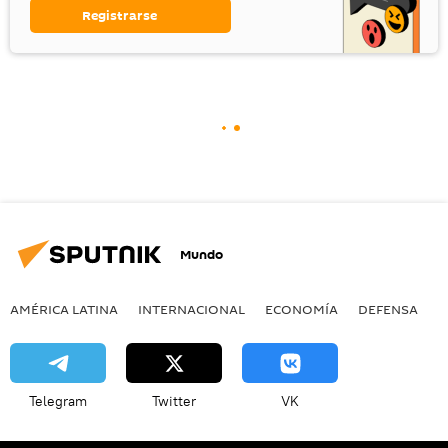
Registrarse
Mundo
AMÉRICA LATINA
INTERNACIONAL
ECONOMÍA
DEFENSA
M
Telegram
Twitter
VK