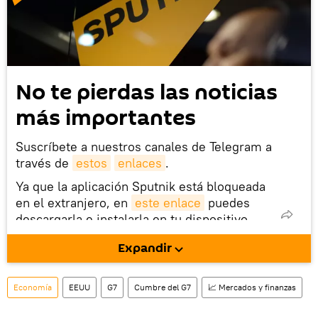
No te pierdas las noticias
más importantes
Suscríbete a nuestros canales de Telegram a
través de
estos
enlaces
.
Ya que la aplicación Sputnik está bloqueada
en el extranjero, en
este enlace
puedes
descargarla e instalarla en tu dispositivo
móvil (¡solo para Android!).
Expandir
También tenemos una cuenta
en la red 
social rusa VK
.
Economía
EEUU
G7
Cumbre del G7
📈 Mercados y finanzas