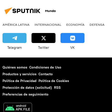
Mundo
AMÉRICA LATINA
INTERNACIONAL
ECONOMÍA
DEFENSA
M
Telegram
Twitter
VK
Quiénes somos
Condiciones de Uso
Productos y servicios
Contacto
Política de Privacidad
Politica de Cookies
Protección de datos (solicitud)
RSS
Preferencias de seguimiento