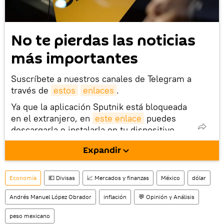
No te pierdas las noticias
más importantes
Suscríbete a nuestros canales de Telegram a
través de
estos
enlaces
.
Ya que la aplicación Sputnik está bloqueada
en el extranjero, en
este enlace
puedes
descargarla e instalarla en tu dispositivo
móvil (¡solo para Android!).
Expandir
También tenemos una cuenta
en la red 
social rusa VK
.
Economía
💶 Divisas
📈 Mercados y finanzas
México
dólar
Andrés Manuel López Obrador
inflación
💬 Opinión y Análisis
peso mexicano