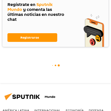
Regístrate en
Sputnik
Mundo
y comenta las
últimas noticias en nuestro
chat
Registrarse
Mundo
AMÉRICA LATINA
INTERNACIONAL
ECONOMÍA
DEFENSA
M