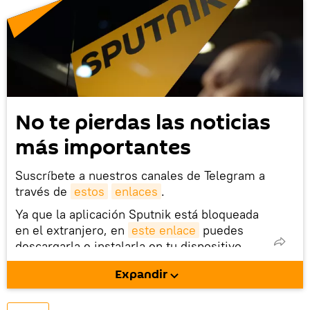
No te pierdas las noticias
más importantes
Suscríbete a nuestros canales de Telegram a
través de
estos
enlaces
.
Ya que la aplicación Sputnik está bloqueada
en el extranjero, en
este enlace
puedes
descargarla e instalarla en tu dispositivo
móvil (¡solo para Android!).
Expandir
También tenemos una cuenta
en la red 
social rusa VK
.