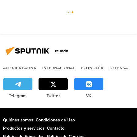
Mundo
AMÉRICA LATINA
INTERNACIONAL
ECONOMÍA
DEFENSA
M
Telegram
Twitter
VK
Quiénes somos
Condiciones de Uso
Productos y servicios
Contacto
Política de Privacidad
Politica de Cookies