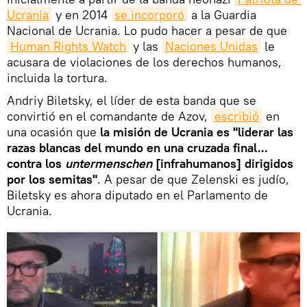
Ucrania
y en 2014
se incorporó
a la Guardia
Nacional de Ucrania. Lo pudo hacer a pesar de que
Human Rights Watch
y las
Naciones Unidas
le
acusara de violaciones de los derechos humanos,
incluida la tortura.
Andriy Biletsky, el líder de esta banda que se
convirtió en el comandante de Azov,
escribió
en
una ocasión que
la misión de Ucrania es "liderar las
razas blancas del mundo en una cruzada final...
contra los
untermenschen
[infrahumanos] dirigidos
por los semitas"
. A pesar de que Zelenski es judío,
Biletsky es ahora diputado en el Parlamento de
Ucrania.