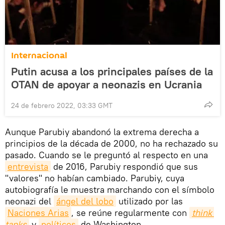
Internacional
Putin acusa a los principales países de la
OTAN de apoyar a neonazis en Ucrania
24 de febrero 2022, 03:33 GMT
Aunque Parubiy abandonó la extrema derecha a
principios de la década de 2000, no ha rechazado su
pasado. Cuando se le preguntó al respecto en una
entrevista
de 2016, Parubiy respondió que sus
"valores" no habían cambiado. Parubiy, cuya
autobiografía le muestra marchando con el símbolo
neonazi del
ángel del lobo
utilizado por las
Naciones Arias
, se reúne regularmente con
think 
tanks
y
políticos
de Washington.