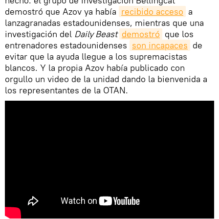
hecho: el grupo de investigación Bellingcat
demostró que Azov ya había
recibido acceso
a
lanzagranadas estadounidenses, mientras que una
investigación del
Daily Beast
demostró
que los
entrenadores estadounidenses
son incapaces
de
evitar que la ayuda llegue a los supremacistas
blancos. Y la propia Azov había publicado con
orgullo un video de la unidad dando la bienvenida a
los representantes de la OTAN.