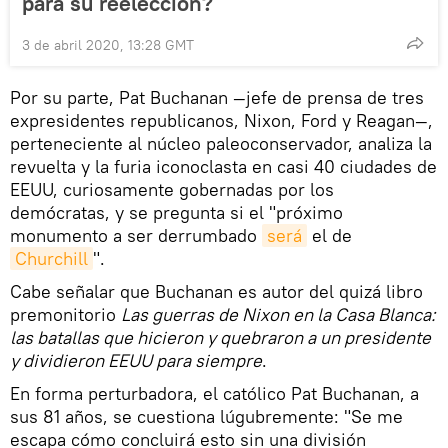
para su reelección?
3 de abril 2020, 13:28 GMT
Por su parte, Pat Buchanan —jefe de prensa de tres
expresidentes republicanos, Nixon, Ford y Reagan—,
perteneciente al núcleo paleoconservador, analiza la
revuelta y la furia iconoclasta en casi 40 ciudades de
EEUU, curiosamente gobernadas por los
demócratas, y se pregunta si el "próximo
monumento a ser derrumbado
será
el de
Churchill
".
Cabe señalar que Buchanan es autor del quizá libro
premonitorio
Las guerras de Nixon en la Casa Blanca:
las batallas que hicieron y quebraron a un presidente
y dividieron EEUU para siempre
.
En forma perturbadora, el católico Pat Buchanan, a
sus 81 años, se cuestiona lúgubremente: "Se me
escapa cómo concluirá esto sin una división