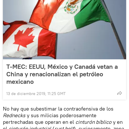
T-MEC: EEUU, México y Canadá vetan a
China y renacionalizan el petróleo
mexicano
13 de diciembre 2019, 11:25 GMT
No hay que subestimar la contraofensiva de los
Rednecks
y sus milicias poderosamente
pertrechadas que operan en el
cinturón bíblico
y en
el
cinturón industrial
(
rust belt
), curiosamente, zona