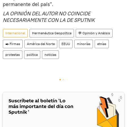
permanente del país".
LA OPINIÓN DEL AUTOR NO COINCIDE
NECESARIAMENTE CON LA DE SPUTNIK
Internacional
Hermenéutica Geopolítica
💬 Opinión y Análisis
✒️ Firmas
América del Norte
EEUU
minorías
etnias
protestas
política
noticias
Suscríbete al boletín 'Lo
más importante del día con
Sputnik '