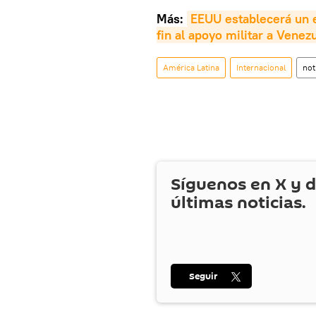
Más:
EEUU establecerá un e
fin al apoyo militar a Venez
América Latina
Internacional
not
Síguenos en
X
y d
últimas noticias.
Seguir