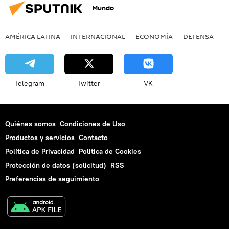
Mundo
AMÉRICA LATINA
INTERNACIONAL
ECONOMÍA
DEFENSA
M
Telegram
Twitter
VK
Quiénes somos
Condiciones de Uso
Productos y servicios
Contacto
Política de Privacidad
Politica de Cookies
Protección de datos (solicitud)
RSS
Preferencias de seguimiento