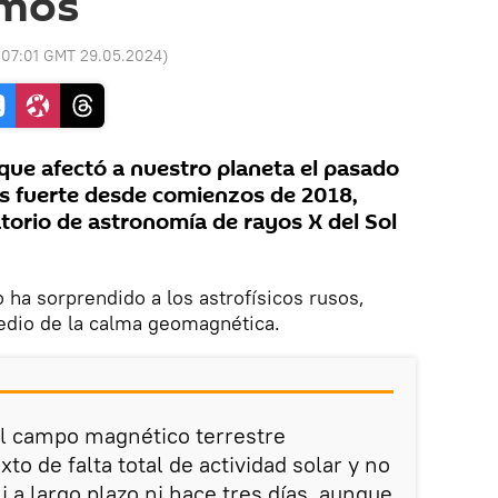
omos
:
07:01 GMT 29.05.2024
)
ue afectó a nuestro planeta el pasado
más fuerte desde comienzos de 2018,
torio de astronomía de rayos X del Sol
ha sorprendido a los astrofísicos rusos,
edio de la calma geomagnética.
el campo magnético terrestre
to de falta total de actividad solar y no
 a largo plazo ni hace tres días, aunque