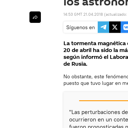
los astrón
14:53 GMT 21.04.2018
(actualizado
Síguenos en
La tormenta magnética q
20 de abril ha sido la 
según informó el Labora
de Rusia.
No obstante, este fenómeno 
puesto que tuvo lugar en m
"Las perturbaciones d
ocurrieron en un contex
fueron pronosticadas ni